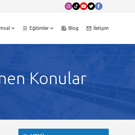
msal
Eğitimler
Blog
İletişim
enen Konular