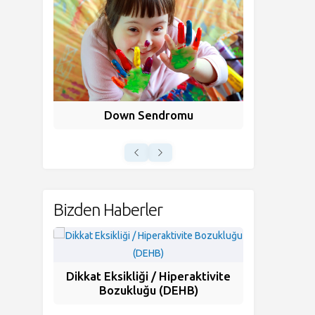
Down Sendromu
Uy
Bizden Haberler
ir?
Oyun Eği
Dikkat Eksikliği / Hiperaktivite
Bozukluğu (DEHB)